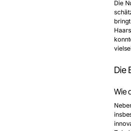
Die N
schät
bring
Haars
konnt
vielse
Die 
Wie 
Neben
insbe
innov