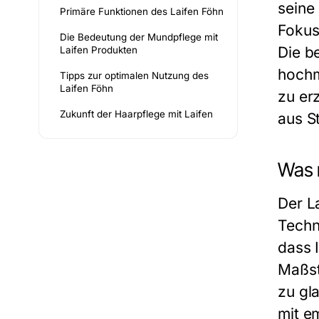
seine
Primäre Funktionen des Laifen Föhn
Fokus
Die Bedeutung der Mundpflege mit
Die b
Laifen Produkten
hochm
Tipps zur optimalen Nutzung des
Laifen Föhn
zu er
Zukunft der Haarpflege mit Laifen
aus S
Was 
Der L
Techn
dass 
Maßst
zu gl
mit e