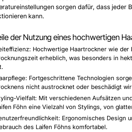
ratureinstellungen sorgen dafür, dass jeder Be
ktionieren kann.
eile der Nutzung eines hochwertigen Ha
iteffizienz:
Hochwertige Haartrockner wie der L
rocknungszeit erheblich, was besonders in hek
t.
aarpflege:
Fortgeschrittene Technologien sorge
rocknens nicht austrocknet oder beschädigt wir
yling-Vielfalt:
Mit verschiedenen Aufsätzen und
aifen Föhn eine Vielzahl von Stylings, von glat
enutzerfreundlichkeit:
Ergonomisches Design u
ebrauch des Laifen Föhns komfortabel.