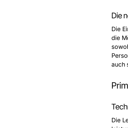
Die n
Die E
die Mö
sowoh
Perso
auch 
Prim
Tech
Die L