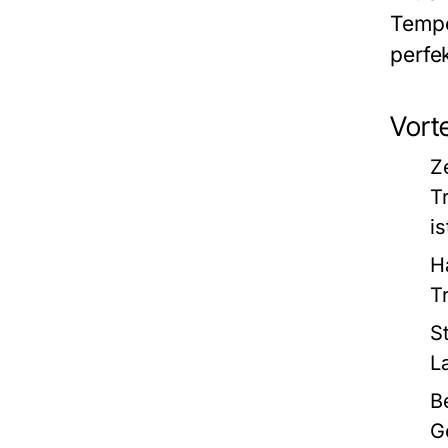
Tempe
perfe
Vort
Ze
T
is
H
T
St
L
B
G