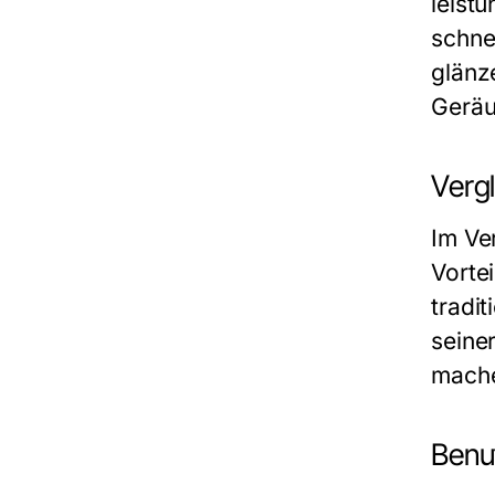
leist
schne
glänz
Geräu
Verg
Im Ve
Vortei
tradi
seine
mache
Benu