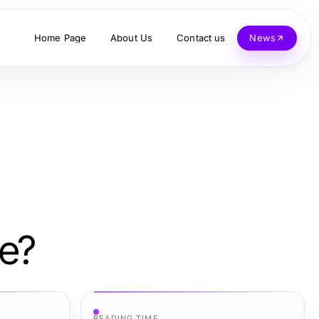
Home Page
About Us
Contact us
News
ne?
READING TIME