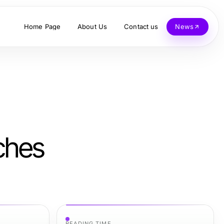
Home Page
About Us
Contact us
News
ches
READING TIME