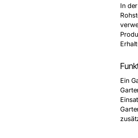
In de
Rohst
verwe
Produ
Erhal
Funkt
Ein G
Garte
Einsa
Garte
zusät