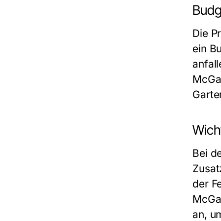
Budg
Die P
ein B
anfal
McGar
Garte
Wich
Bei d
Zusat
der F
McGar
an, u