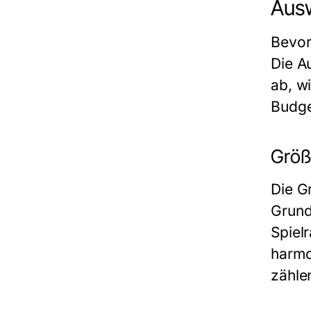
Ausw
Bevor
Die A
ab, w
Budge
Größ
Die G
Grund
Spiel
harmo
zähle